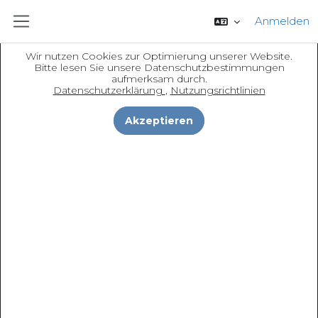
Zum Hauptinhalt
x
Anmelden
Website-Übersicht
Wir nutzen Cookies zur Optimierung unserer Website.
Bitte lesen Sie unsere Datenschutzbestimmungen
Datenschutzerklärung
aufmerksam durch.
Datenschutzerklärung
Nutzungsrichtlinien
Unsere Datenschutzerklärung informiert Sie darüber, wie
wir Ihre persönlichen Daten sammeln, verwenden und
Akzeptieren
schützen. Bevor Sie fortfahren müssen Sie diese
bestätigen.
Komplette Datenschutzerklärung anzeigen
Ich stimme Datenschutzerklärung zu.
Zum Seitenanfang